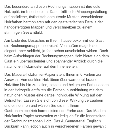
Das besondere an diesen Rechnungsmappen ist ihre edle
Holzoptik im Innenbereich. Damit trifft edle Mappengestaltung
auf natürliche, ästhetisch anmutende Muster. Verschiedene
Holzfarben harmonieren mit den gestalterischen Details der
handgefertigten Mappen und verschmelzen zu einem
stimmigen Gesamtbild.
Am Ende des Besuches in Ihrem Hause bekommt der Gast
die Rechnungsmappe überreicht. Von außen mag diese
elegant, aber schlicht, ja fast schon unscheinbar wirken. Doch
beim Aufschlagen der Rechnungsmappen Holz bietet sich dem
Gast ein überraschender und spannender Anblick durch die
natürlichen Holzmuster auf den Innenseiten.
Das Madera-Holzfurnier-Papier steht Ihnen in 6 Farben zur
Auswahl. Von dunklen Holztönen über warme rot-braune
Holztöne bis hin zu hellen, beigen und hellgrauen Farbnuancen
in der Holzoptik entfalten die Farben in Verbindung mit dem
natürlichen Muster eine ganze individuelle Wirkung auf den
Betrachter. Lassen Sie sich von dieser Wirkung verzaubern
und einnehmen und wählen Sie die mit Ihrem
Gastronomiebetrieb harmonisierende Farbe aus. Das Madera-
Holzfurnier-Papier verwenden wir lediglich für die Innenseiten
der Rechnungsmappen Holz. Das Außenmaterial Englisch
Buckram kann jedoch auch in verschiedenen Farben gewählt