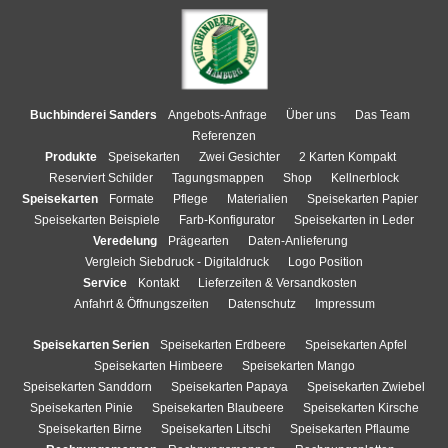
Buchbinderei Sanders
Angebots-Anfrage
Über uns
Das Team
Referenzen
Produkte
Speisekarten
Zwei Gesichter
2 Karten Kompakt
Reserviert Schilder
Tagungsmappen
Shop
Kellnerblock
Speisekarten
Formate
Pflege
Materialien
Speisekarten Papier
Speisekarten Beispiele
Farb-Konfigurator
Speisekarten in Leder
Veredelung
Prägearten
Daten-Anlieferung
Vergleich Siebdruck - Digitaldruck
Logo Position
Service
Kontakt
Lieferzeiten & Versandkosten
Anfahrt & Öffnungszeiten
Datenschutz
Impressum
Speisekarten Serien
Speisekarten Erdbeere
Speisekarten Apfel
Speisekarten Himbeere
Speisekarten Mango
Speisekarten Sanddorn
Speisekarten Papaya
Speisekarten Zwiebel
Speisekarten Pinie
Speisekarten Blaubeere
Speisekarten Kirsche
Speisekarten Birne
Speisekarten Litschi
Speisekarten Pflaume