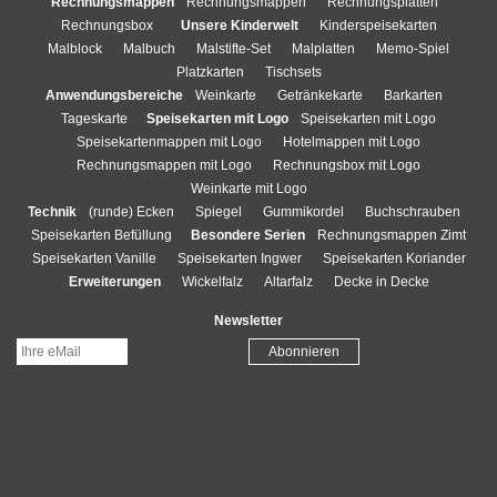
Rechnungsmappen
Rechnungsmappen
Rechnungsplatten
Rechnungsbox
Unsere Kinderwelt
Kinderspeisekarten
Malblock
Malbuch
Malstifte-Set
Malplatten
Memo-Spiel
Platzkarten
Tischsets
Anwendungsbereiche
Weinkarte
Getränkekarte
Barkarten
Tageskarte
Speisekarten mit Logo
Speisekarten mit Logo
Speisekartenmappen mit Logo
Hotelmappen mit Logo
Rechnungsmappen mit Logo
Rechnungsbox mit Logo
Weinkarte mit Logo
Technik
(runde) Ecken
Spiegel
Gummikordel
Buchschrauben
Speisekarten Befüllung
Besondere Serien
Rechnungsmappen Zimt
Speisekarten Vanille
Speisekarten Ingwer
Speisekarten Koriander
Erweiterungen
Wickelfalz
Altarfalz
Decke in Decke
Newsletter