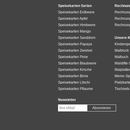
Speisekarten Serien
Rechnun
Speisekarten Erdbeere
Rechnun
Speisekarten Apfel
Rechnung
Speisekarten Himbeere
Rechnun
Speisekarten Mango
Speisekarten Sanddorn
Unsere K
Speisekarten Papaya
Kinderspe
Speisekarten Zwiebel
Malblock
Speisekarten Pinie
Malbuch
Speisekarten Blaubeere
Malstifte-
Speisekarten Kirsche
Malplatte
Speisekarten Birne
Memo-Spi
Speisekarten Litschi
Platzkart
Speisekarten Pflaume
Tischsets
Newsletter