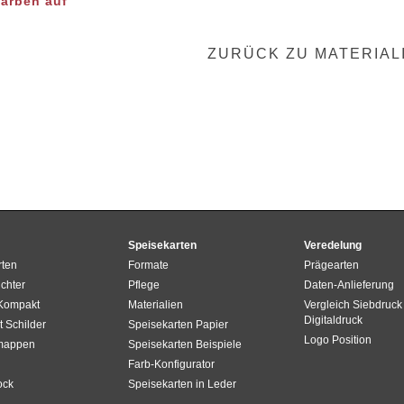
Farben auf
ZURÜCK ZU MATERIAL
Speisekarten
Veredelung
rten
Formate
Prägearten
chter
Pflege
Daten-Anlieferung
 Kompakt
Materialien
Vergleich Siebdruck 
Digitaldruck
t Schilder
Speisekarten Papier
Logo Position
mappen
Speisekarten Beispiele
Farb-Konfigurator
ock
Speisekarten in Leder