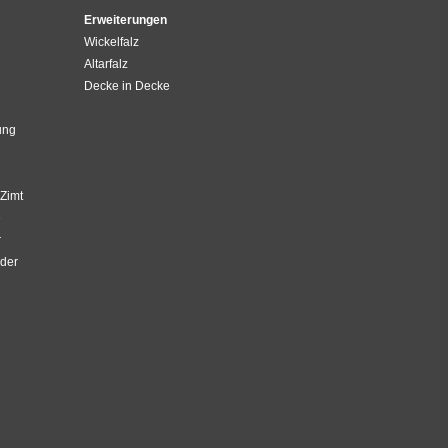
Erweiterungen
Wickelfalz
Altarfalz
Decke in Decke
ung
Zimt
e
r
der