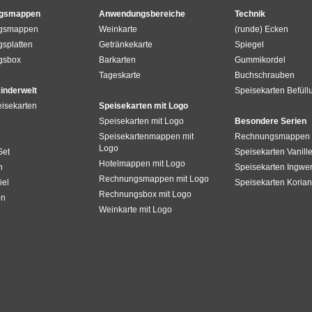
gsmappen
Anwendungsbereiche
Technik
gsmappen
Weinkarte
(runde) Ecken
splatten
Getränkekarte
Spiegel
gsbox
Barkarten
Gummikordel
Tageskarte
Buchschrauben
inderwelt
Speisekarten Befüll
isekarten
Speisekarten mit Logo
Speisekarten mit Logo
Besondere Serien
Speisekartenmappen mit
Rechnungsmappen 
Logo
Set
Speisekarten Vanill
Hotelmappen mit Logo
n
Speisekarten Ingwe
Rechnungsmappen mit Logo
el
Speisekarten Korian
Rechnungsbox mit Logo
en
Weinkarte mit Logo