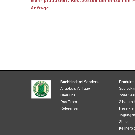
mehr produziert. Restposten der einzelnen 
Anfrage.
Buchbinderei Sanders
Produkte
Angebots-Anfrage
Speiseka
Über uns
Zwei Gesi
Das Team
2 Karten
Referenzen
Reservier
Tagungs
Shop
Kellnerbl