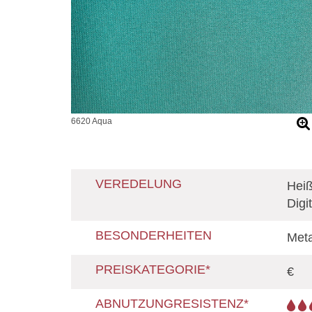
6620 Aqua
VEREDELUNG
Heiß
Digi
BESONDERHEITEN
Meta
PREISKATEGORIE*
€
ABNUTZUNGRESISTENZ*