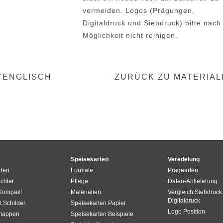
vermeiden. Logos (Prägungen,
Digitaldruck und Siebdruck) bitte nach
Möglichkeit nicht reinigen.
"ENGLISCH
ZURÜCK ZU MATERIAL
Speisekarten
Veredelung
rten
Formate
Prägearten
chter
Pflege
Daten-Anlieferung
 Kompakt
Materialien
Vergleich Siebdruck 
Digitaldruck
t Schilder
Speisekarten Papier
Logo Position
mappen
Speisekarten Beispiele