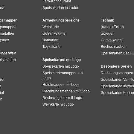
Farb-Konfigurator
ock
Speisekarten in Leder
gsmappen
Anwendungsbereiche
Technik
gsmappen
Weinkarte
(runde) Ecken
splatten
Getränkekarte
Spiegel
gsbox
Barkarten
Gummikordel
Tageskarte
Buchschrauben
inderwelt
Speisekarten Befüll
isekarten
Speisekarten mit Logo
Speisekarten mit Logo
Besondere Serien
Speisekartenmappen mit
Rechnungsmappen 
Logo
Set
Speisekarten Vanill
Hotelmappen mit Logo
n
Speisekarten Ingwe
Rechnungsmappen mit Logo
el
Speisekarten Korian
Rechnungsbox mit Logo
en
Weinkarte mit Logo