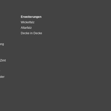
Erweiterungen
Wickelfalz
Altarfalz
Decke in Decke
ung
Zimt
e
r
der