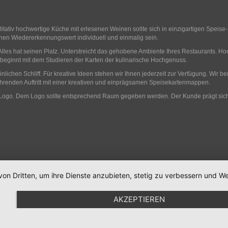
tativ hochwertige Küche mit erlesenen Weinen sollte sich in einzigartigen Speise
en Wiedererkennungswert individuell und einmalig sein.
les hat seinen Platz. Unterstreicht das gehobene Ambiente Ihres Restaurants. Ho
st beginnt mit dem Studieren der Karten der kulinarische Hochgenuss.
ichen Schliff. Für kreative Ideen stehen wir Ihnen jederzeit zur Verfügung. Wir b
ebührenden Auftritt mit einer kreativen und einprägsamen Speisekartenmappen.
ogo. Dem Logo sollte entsprechend Raum gegeben werden. Der Kunde prägt sich mit
von Dritten, um ihre Dienste anzubieten, stetig zu verbessern und
AKZEPTIEREN