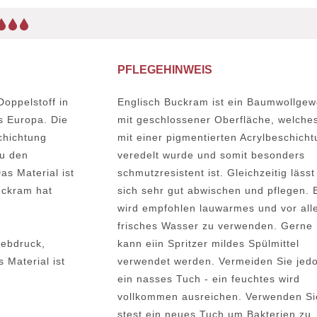
PFLEGEHINWEIS
Doppelstoff in
Englisch Buckram ist ein Baumwollge
 Europa. Die
mit geschlossener Oberfläche, welche
chichtung
mit einer pigmentierten Acrylbeschich
zu den
veredelt wurde und somit besonders
s Material ist
schmutzresistent ist. Gleichzeitig lässt
Buckram hat
sich sehr gut abwischen und pflegen. 
wird empfohlen lauwarmes und vor al
frisches Wasser zu verwenden. Gerne
iebdruck,
kann eiin Spritzer mildes Spülmittel
 Material ist
verwendet werden. Vermeiden Sie jed
ein nasses Tuch - ein feuchtes wird
vollkommen ausreichen. Verwenden Si
stest ein neues Tuch um Bakterien zu