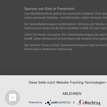
Speisen wie Gott in Frankreich
Zum Wohlfühlerlebnis gehört das passende Ambiente. Eine quali
sowie passende Getränke- und Weinkarten sollen mit einem hoh
Die Speisekartenmappen symbolisieren Ordnung und Struktur. Al
Farbnuancen bieten wir für Ihren perfekten Auftritt. Für den Ga
Seien Sie kreativ und geben Ihre Speisekartenmappe den persönl
betrifft. Jedes Restaurant ist individuell und verdient einen g
Der zentrale Focus auf den Speisekartenmappen liegt auf dem L
Restaurant in bleibender Erinnerung.
Diese Seite nutzt Website-Tracking-Technologien 
ABLEHNEN
Powered by
&