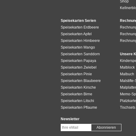
Shop
Kellnerbl
Speisekarten Serien
Rechnun
Speisekarten Erdbeere
Rechnun
Speisekarten Apfel
Rechnung
Speisekarten Himbeere
Rechnun
Speisekarten Mango
Speisekarten Sanddorn
Unsere K
Speisekarten Papaya
Kinderspe
Speisekarten Zwiebel
Malblock
Speisekarten Pinie
Malbuch
Speisekarten Blaubeere
Malstifte-
Speisekarten Kirsche
Malplatte
Speisekarten Birne
Memo-Spi
Speisekarten Litschi
Platzkart
Speisekarten Pflaume
Tischsets
Newsletter