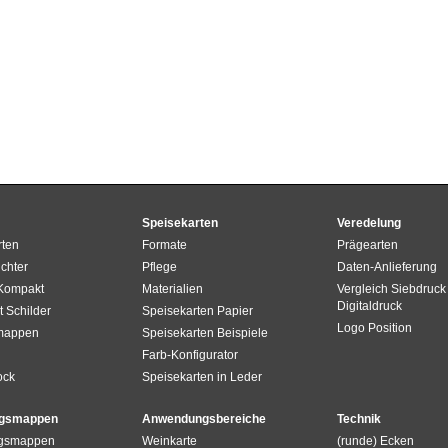
Speisekarten
Veredelung
rten
Formate
Prägearten
chter
Pflege
Daten-Anlieferung
 Kompakt
Materialien
Vergleich Siebdruck 
Digitaldruck
t Schilder
Speisekarten Papier
Logo Position
mappen
Speisekarten Beispiele
Farb-Konfigurator
ock
Speisekarten in Leder
gsmappen
Anwendungsbereiche
Technik
gsmappen
Weinkarte
(runde) Ecken