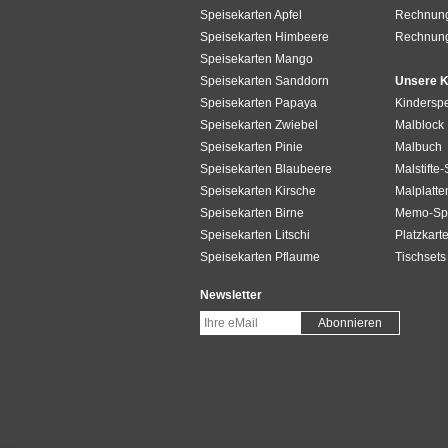
Speisekarten Apfel
Rechnung
Speisekarten Himbeere
Rechnun
Speisekarten Mango
Speisekarten Sanddorn
Unsere K
Speisekarten Papaya
Kinderspe
Speisekarten Zwiebel
Malblock
Speisekarten Pinie
Malbuch
Speisekarten Blaubeere
Malstifte-
Speisekarten Kirsche
Malplatte
Speisekarten Birne
Memo-Spi
Speisekarten Litschi
Platzkart
Speisekarten Pflaume
Tischsets
Newsletter