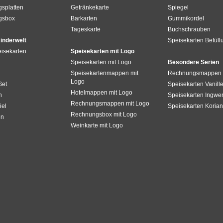
splatten
Getränkekarte
Spiegel
gsbox
Barkarten
Gummikordel
Tageskarte
Buchschrauben
inderwelt
Speisekarten Befüll
isekarten
Speisekarten mit Logo
Speisekarten mit Logo
Besondere Serien
Speisekartenmappen mit
Rechnungsmappen 
Logo
Set
Speisekarten Vanill
Hotelmappen mit Logo
n
Speisekarten Ingwe
Rechnungsmappen mit Logo
el
Speisekarten Korian
Rechnungsbox mit Logo
en
Weinkarte mit Logo