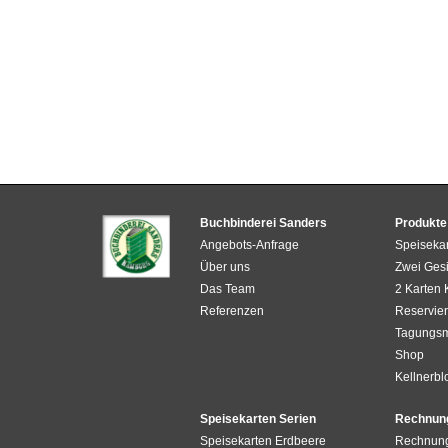
Buchbinderei Sanders
Produkte
Angebots-Anfrage
Speiseka
Über uns
Zwei Gesi
Das Team
2 Karten
Referenzen
Reservier
Tagungs
Shop
Kellnerbl
Speisekarten Serien
Rechnun
Speisekarten Erdbeere
Rechnun