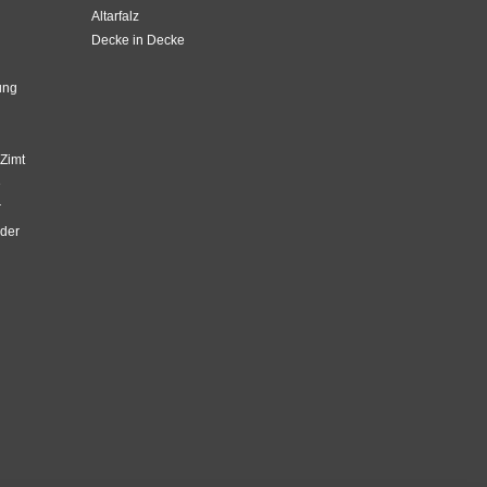
Altarfalz
Decke in Decke
ung
Zimt
e
r
der