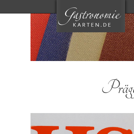
Prägef