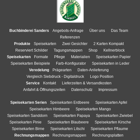
Buchbinderei Sanders
Angebots-Anfrage
Über uns
Das Team
Referenzen
Produkte
Speisekarten
Zwei Gesichter
2 Karten Kompakt
Reserviert Schilder
Tagungsmappen
Shop
Kellnerblock
Speisekarten
Formate
Pflege
Materialien
Speisekarten Papier
Speisekarten Beispiele
Farb-Konfigurator
Speisekarten in Leder
Veredelung
Prägearten
Daten-Anlieferung
Vergleich Siebdruck - Digitaldruck
Logo Position
Service
Kontakt
Lieferzeiten & Versandkosten
Anfahrt & Öffnungszeiten
Datenschutz
Impressum
Speisekarten Serien
Speisekarten Erdbeere
Speisekarten Apfel
Speisekarten Himbeere
Speisekarten Mango
Speisekarten Sanddorn
Speisekarten Papaya
Speisekarten Zwiebel
Speisekarten Pinie
Speisekarten Blaubeere
Speisekarten Kirsche
Speisekarten Birne
Speisekarten Litschi
Speisekarten Pflaume
Rechnungsmappen
Rechnungsmappen
Rechnungsplatten