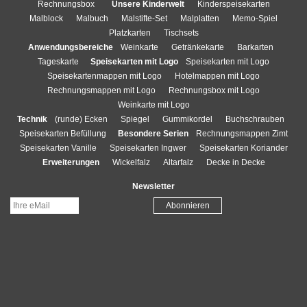
Rechnungsbox
Unsere Kinderwelt
Kinderspeisekarten
Malblock
Malbuch
Malstifte-Set
Malplatten
Memo-Spiel
Platzkarten
Tischsets
Anwendungsbereiche
Weinkarte
Getränkekarte
Barkarten
Tageskarte
Speisekarten mit Logo
Speisekarten mit Logo
Speisekartenmappen mit Logo
Hotelmappen mit Logo
Rechnungsmappen mit Logo
Rechnungsbox mit Logo
Weinkarte mit Logo
Technik
(runde) Ecken
Spiegel
Gummikordel
Buchschrauben
Speisekarten Befüllung
Besondere Serien
Rechnungsmappen Zimt
Speisekarten Vanille
Speisekarten Ingwer
Speisekarten Koriander
Erweiterungen
Wickelfalz
Altarfalz
Decke in Decke
Newsletter