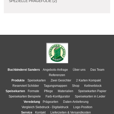
SPEZIELLE PRÄGEFOLIE (2)
Buchbinderei Sanders
Angebots-Anfrage
Über uns
Das Team
Referenzen
Produkte
Speisekarten
Zwei Gesichter
2 Karten Kompakt
Reserviert Schilder
Tagungsmappen
Shop
Kellnerblock
Speisekarten
Formate
Pflege
Materialien
Speisekarten Papier
Speisekarten Beispiele
Farb-Konfigurator
Speisekarten in Leder
Veredelung
Prägearten
Daten-Anlieferung
Vergleich Siebdruck - Digitaldruck
Logo Position
Service
Kontakt
Lieferzeiten & Versandkosten