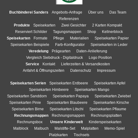
Buchbinderei Sanders
Angebots-Anfrage
Über uns
Das Team
Referenzen
Produkte
Speisekarten
Zwei Gesichter
2 Karten Kompakt
Reserviert Schilder
Tagungsmappen
Shop
Kellnerblock
Speisekarten
Formate
Pflege
Materialien
Speisekarten Papier
Speisekarten Beispiele
Farb-Konfigurator
Speisekarten in Leder
Veredelung
Prägearten
Daten-Anlieferung
Vergleich Siebdruck - Digitaldruck
Logo Position
Service
Kontakt
Lieferzeiten & Versandkosten
Anfahrt & Öffnungszeiten
Datenschutz
Impressum
Speisekarten Serien
Speisekarten Erdbeere
Speisekarten Apfel
Speisekarten Himbeere
Speisekarten Mango
Speisekarten Sanddorn
Speisekarten Papaya
Speisekarten Zwiebel
Speisekarten Pinie
Speisekarten Blaubeere
Speisekarten Kirsche
Speisekarten Birne
Speisekarten Litschi
Speisekarten Pflaume
Rechnungsmappen
Rechnungsmappen
Rechnungsplatten
Rechnungsbox
Unsere Kinderwelt
Kinderspeisekarten
Malblock
Malbuch
Malstifte-Set
Malplatten
Memo-Spiel
Platzkarten
Tischsets