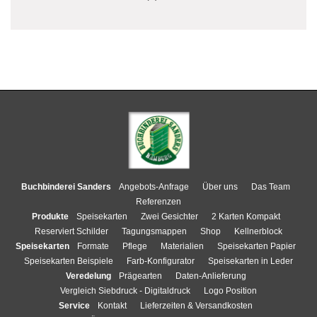
Buchbinderei Sanders
Angebots-Anfrage
Über uns
Das Team
Referenzen
Produkte
Speisekarten
Zwei Gesichter
2 Karten Kompakt
Reserviert Schilder
Tagungsmappen
Shop
Kellnerblock
Speisekarten
Formate
Pflege
Materialien
Speisekarten Papier
Speisekarten Beispiele
Farb-Konfigurator
Speisekarten in Leder
Veredelung
Prägearten
Daten-Anlieferung
Vergleich Siebdruck - Digitaldruck
Logo Position
Service
Kontakt
Lieferzeiten & Versandkosten