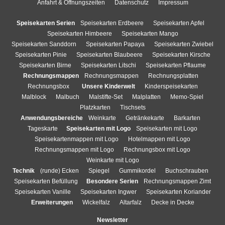
Anfahrt & Öffnungszeiten
Datenschutz
Impressum
Speisekarten Serien
Speisekarten Erdbeere
Speisekarten Apfel
Speisekarten Himbeere
Speisekarten Mango
Speisekarten Sanddorn
Speisekarten Papaya
Speisekarten Zwiebel
Speisekarten Pinie
Speisekarten Blaubeere
Speisekarten Kirsche
Speisekarten Birne
Speisekarten Litschi
Speisekarten Pflaume
Rechnungsmappen
Rechnungsmappen
Rechnungsplatten
Rechnungsbox
Unsere Kinderwelt
Kinderspeisekarten
Malblock
Malbuch
Malstifte-Set
Malplatten
Memo-Spiel
Platzkarten
Tischsets
Anwendungsbereiche
Weinkarte
Getränkekarte
Barkarten
Tageskarte
Speisekarten mit Logo
Speisekarten mit Logo
Speisekartenmappen mit Logo
Hotelmappen mit Logo
Rechnungsmappen mit Logo
Rechnungsbox mit Logo
Weinkarte mit Logo
Technik
(runde) Ecken
Spiegel
Gummikordel
Buchschrauben
Speisekarten Befüllung
Besondere Serien
Rechnungsmappen Zimt
Speisekarten Vanille
Speisekarten Ingwer
Speisekarten Koriander
Erweiterungen
Wickelfalz
Altarfalz
Decke in Decke
Newsletter