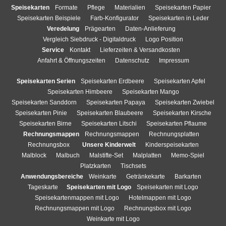
Speisekarten
Formate
Pflege
Materialien
Speisekarten Papier
Speisekarten Beispiele
Farb-Konfigurator
Speisekarten in Leder
Veredelung
Prägearten
Daten-Anlieferung
Vergleich Siebdruck - Digitaldruck
Logo Position
Service
Kontakt
Lieferzeiten & Versandkosten
Anfahrt & Öffnungszeiten
Datenschutz
Impressum
Speisekarten Serien
Speisekarten Erdbeere
Speisekarten Apfel
Speisekarten Himbeere
Speisekarten Mango
Speisekarten Sanddorn
Speisekarten Papaya
Speisekarten Zwiebel
Speisekarten Pinie
Speisekarten Blaubeere
Speisekarten Kirsche
Speisekarten Birne
Speisekarten Litschi
Speisekarten Pflaume
Rechnungsmappen
Rechnungsmappen
Rechnungsplatten
Rechnungsbox
Unsere Kinderwelt
Kinderspeisekarten
Malblock
Malbuch
Malstifte-Set
Malplatten
Memo-Spiel
Platzkarten
Tischsets
Anwendungsbereiche
Weinkarte
Getränkekarte
Barkarten
Tageskarte
Speisekarten mit Logo
Speisekarten mit Logo
Speisekartenmappen mit Logo
Hotelmappen mit Logo
Rechnungsmappen mit Logo
Rechnungsbox mit Logo
Weinkarte mit Logo