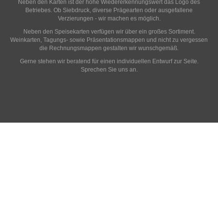
Neben den Karten ist der hohe Wiedererkennungswert das Logo des
Betriebes. Ob Siebdruck, diverse Prägearten oder ausgefallene
Verzierungen - wir machen es möglich.
Neben den Speisekarten verfügen wir über ein großes Sortiment.
Weinkarten, Tagungs- sowie Präsentationsmappen und nicht zu vergessen
die Rechnungsmappen gestalten wir wunschgemäß.
Gerne stehen wir beratend für einen individuellen Entwurf zur Seite.
Sprechen Sie uns an.