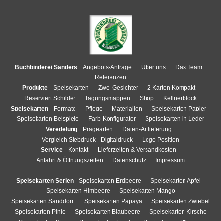
Buchbinderei Sanders
Angebots-Anfrage
Über uns
Das Team
Referenzen
Produkte
Speisekarten
Zwei Gesichter
2 Karten Kompakt
Reserviert Schilder
Tagungsmappen
Shop
Kellnerblock
Speisekarten
Formate
Pflege
Materialien
Speisekarten Papier
Speisekarten Beispiele
Farb-Konfigurator
Speisekarten in Leder
Veredelung
Prägearten
Daten-Anlieferung
Vergleich Siebdruck - Digitaldruck
Logo Position
Service
Kontakt
Lieferzeiten & Versandkosten
Anfahrt & Öffnungszeiten
Datenschutz
Impressum
Speisekarten Serien
Speisekarten Erdbeere
Speisekarten Apfel
Speisekarten Himbeere
Speisekarten Mango
Speisekarten Sanddorn
Speisekarten Papaya
Speisekarten Zwiebel
Speisekarten Pinie
Speisekarten Blaubeere
Speisekarten Kirsche