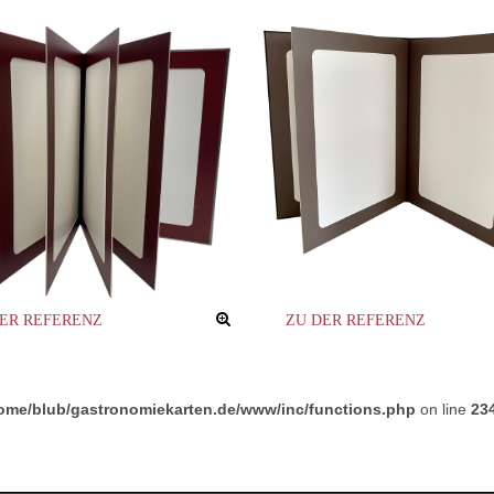
DER REFERENZ
ZU DER REFERENZ
ome/blub/gastronomiekarten.de/www/inc/functions.php
on line
23