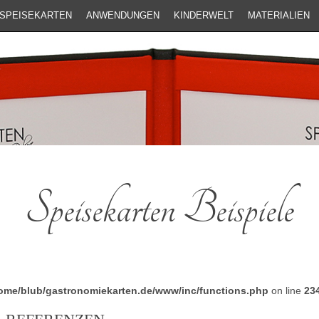
SPEISEKARTEN
ANWENDUNGEN
KINDERWELT
MATERIALIEN
Speisekarten Beispiele
ome/blub/gastronomiekarten.de/www/inc/functions.php
on line
23