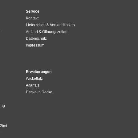
Service
Kontakt
Lieferzeiten & Versandkosten
-
Anfahrt & Öffnungszeiten
Datenschutz
Impressum
Erweiterungen
Wickelfalz
Altarfalz
Decke in Decke
ung
Zimt
e