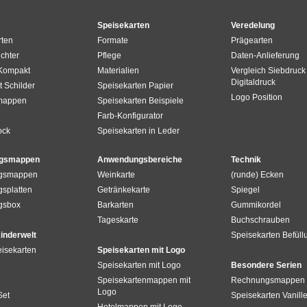
Speisekarten
Veredelung
rten
Formate
Prägearten
chter
Pflege
Daten-Anlieferung
 Kompakt
Materialien
Vergleich Siebdruck 
Digitaldruck
t Schilder
Speisekarten Papier
Logo Position
mappen
Speisekarten Beispiele
Farb-Konfigurator
ock
Speisekarten in Leder
gsmappen
Anwendungsbereiche
Technik
gsmappen
Weinkarte
(runde) Ecken
splatten
Getränkekarte
Spiegel
gsbox
Barkarten
Gummikordel
Tageskarte
Buchschrauben
inderwelt
Speisekarten Befüll
isekarten
Speisekarten mit Logo
Speisekarten mit Logo
Besondere Serien
Speisekartenmappen mit
Rechnungsmappen 
Logo
Set
Speisekarten Vanill
Hotelmappen mit Logo