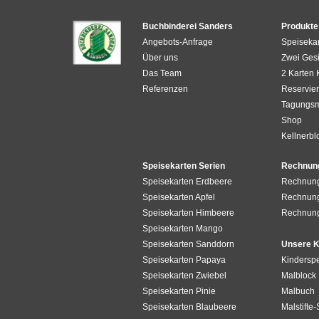
Buchbinderei Sanders
Produkte
Angebots-Anfrage
Speiseka
Über uns
Zwei Gesi
Das Team
2 Karten
Referenzen
Reservier
Tagungs
Shop
Kellnerbl
Speisekarten Serien
Rechnun
Speisekarten Erdbeere
Rechnun
Speisekarten Apfel
Rechnung
Speisekarten Himbeere
Rechnun
Speisekarten Mango
Speisekarten Sanddorn
Unsere K
Speisekarten Papaya
Kinderspe
Speisekarten Zwiebel
Malblock
Speisekarten Pinie
Malbuch
Speisekarten Blaubeere
Malstifte-