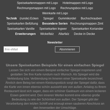
Speisekartenmappen mit Logo
Hotelmappen mit Logo
Rechnungsmappen mit Logo
Rechnungsbox mit Logo
Weinkarte mit Logo
Technik
(runde) Ecken
Spiegel
Gummikordel
Buchschrauben
Speisekarten Befüllung
Besondere Serien
Rechnungsmappen Zimt
Speisekarten Vanille
Speisekarten Ingwer
Speisekarten Koriander
Erweiterungen
Wickelfalz
Altarfalz
Decke in Decke
Newsletter
Unsere Speisekarten Beispiele für einen einfachen Spiegel
Lassen Sie sich von einem Beispiel einfacher Spiegel inspirieren und
gestalten Sie Ihre Karte rundum nach Wunsch. Als Spiegel wird die
Verkleidung bzw. Verblendung im Inneren einer Speisekarte bezeichnet.
Ähnlich dem Beleg bei einem Kleidungsstück sorgt der Spiegel dafür, dass
die Karte von innen ebenso schön aussieht wie von außen. Anlalog zu Ihrem
Restaurant lässt sich sagen, dass ein schöner Gastraum von einem leckeren
Essen gekrönt wird. Den inneren Werten kommt eine ebenso große
Bedeutung zu wie der Schönheit von außen. Der Spiegel gibt der
Verarbeitung den letzten Schliff und erzeugt einen sauberen Abschluss an
den Innenseiten der Umschläge.