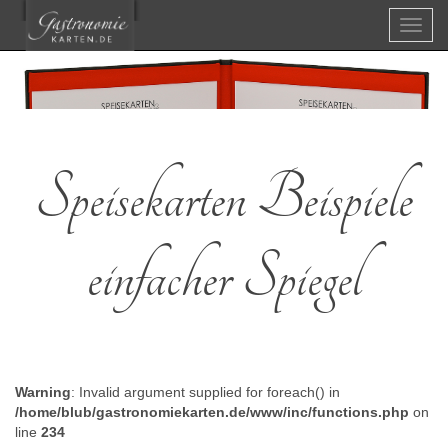
Menü
Speisekarten Beispiele
einfacher Spiegel
Warning
: Invalid argument supplied for foreach() in
/home/blub/gastronomiekarten.de/www/inc/functions.php
on
line
234