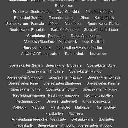
Referenzen
Produkte
Speisekarten
Zwei Gesichter
2 Karten Kompakt
Reserviert Schilder
Tagungsmappen
Shop
Kellnerblock
Speisekarten
Formate
Pflege
Materialien
Speisekarten Papier
Speisekarten Beispiele
Farb-Konfigurator
Speisekarten in Leder
Veredelung
Prägearten
Daten-Anlieferung
Vergleich Siebdruck - Digitaldruck
Logo Position
Service
Kontakt
Lieferzeiten & Versandkosten
Anfahrt & Öffnungszeiten
Datenschutz
Impressum
Speisekarten Serien
Speisekarten Erdbeere
Speisekarten Apfel
Speisekarten Himbeere
Speisekarten Mango
Speisekarten Sanddorn
Speisekarten Papaya
Speisekarten Zwiebel
Speisekarten Pinie
Speisekarten Blaubeere
Speisekarten Kirsche
Speisekarten Birne
Speisekarten Litschi
Speisekarten Pflaume
Rechnungsmappen
Rechnungsmappen
Rechnungsplatten
Rechnungsbox
Unsere Kinderwelt
Kinderspeisekarten
Malblock
Malbuch
Malstifte-Set
Malplatten
Memo-Spiel
Platzkarten
Tischsets
Anwendungsbereiche
Weinkarte
Getränkekarte
Barkarten
Tageskarte
Speisekarten mit Logo
Speisekarten mit Logo