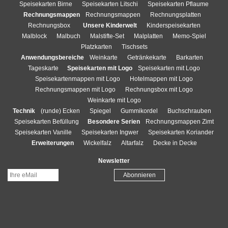
Speisekarten Birne
Speisekarten Litschi
Speisekarten Pflaume
Rechnungsmappen
Rechnungsmappen
Rechnungsplatten
Rechnungsbox
Unsere Kinderwelt
Kinderspeisekarten
Malblock
Malbuch
Malstifte-Set
Malplatten
Memo-Spiel
Platzkarten
Tischsets
Anwendungsbereiche
Weinkarte
Getränkekarte
Barkarten
Tageskarte
Speisekarten mit Logo
Speisekarten mit Logo
Speisekartenmappen mit Logo
Hotelmappen mit Logo
Rechnungsmappen mit Logo
Rechnungsbox mit Logo
Weinkarte mit Logo
Technik
(runde) Ecken
Spiegel
Gummikordel
Buchschrauben
Speisekarten Befüllung
Besondere Serien
Rechnungsmappen Zimt
Speisekarten Vanille
Speisekarten Ingwer
Speisekarten Koriander
Erweiterungen
Wickelfalz
Altarfalz
Decke in Decke
Newsletter