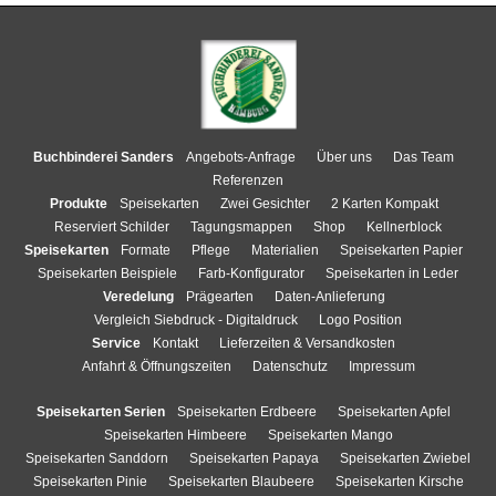
Buchbinderei Sanders
Angebots-Anfrage
Über uns
Das Team
Referenzen
Produkte
Speisekarten
Zwei Gesichter
2 Karten Kompakt
Reserviert Schilder
Tagungsmappen
Shop
Kellnerblock
Speisekarten
Formate
Pflege
Materialien
Speisekarten Papier
Speisekarten Beispiele
Farb-Konfigurator
Speisekarten in Leder
Veredelung
Prägearten
Daten-Anlieferung
Vergleich Siebdruck - Digitaldruck
Logo Position
Service
Kontakt
Lieferzeiten & Versandkosten
Anfahrt & Öffnungszeiten
Datenschutz
Impressum
Speisekarten Serien
Speisekarten Erdbeere
Speisekarten Apfel
Speisekarten Himbeere
Speisekarten Mango
Speisekarten Sanddorn
Speisekarten Papaya
Speisekarten Zwiebel
Speisekarten Pinie
Speisekarten Blaubeere
Speisekarten Kirsche