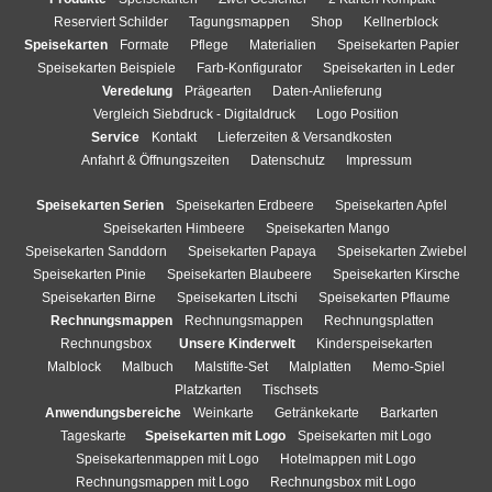
Reserviert Schilder
Tagungsmappen
Shop
Kellnerblock
Speisekarten
Formate
Pflege
Materialien
Speisekarten Papier
Speisekarten Beispiele
Farb-Konfigurator
Speisekarten in Leder
Veredelung
Prägearten
Daten-Anlieferung
Vergleich Siebdruck - Digitaldruck
Logo Position
Service
Kontakt
Lieferzeiten & Versandkosten
Anfahrt & Öffnungszeiten
Datenschutz
Impressum
Speisekarten Serien
Speisekarten Erdbeere
Speisekarten Apfel
Speisekarten Himbeere
Speisekarten Mango
Speisekarten Sanddorn
Speisekarten Papaya
Speisekarten Zwiebel
Speisekarten Pinie
Speisekarten Blaubeere
Speisekarten Kirsche
Speisekarten Birne
Speisekarten Litschi
Speisekarten Pflaume
Rechnungsmappen
Rechnungsmappen
Rechnungsplatten
Rechnungsbox
Unsere Kinderwelt
Kinderspeisekarten
Malblock
Malbuch
Malstifte-Set
Malplatten
Memo-Spiel
Platzkarten
Tischsets
Anwendungsbereiche
Weinkarte
Getränkekarte
Barkarten
Tageskarte
Speisekarten mit Logo
Speisekarten mit Logo
Speisekartenmappen mit Logo
Hotelmappen mit Logo
Rechnungsmappen mit Logo
Rechnungsbox mit Logo