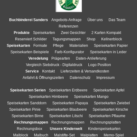
Buchbinderei Sanders
Angebots-Anfrage
Über uns
Das Team
Referenzen
Produkte
Speisekarten
Zwei Gesichter
2 Karten Kompakt
Reserviert Schilder
Tagungsmappen
Shop
Kellnerblock
Speisekarten
Formate
Pflege
Materialien
Speisekarten Papier
Speisekarten Beispiele
Farb-Konfigurator
Speisekarten in Leder
Veredelung
Prägearten
Daten-Anlieferung
Vergleich Siebdruck - Digitaldruck
Logo Position
Service
Kontakt
Lieferzeiten & Versandkosten
Anfahrt & Öffnungszeiten
Datenschutz
Impressum
Speisekarten Serien
Speisekarten Erdbeere
Speisekarten Apfel
Speisekarten Himbeere
Speisekarten Mango
Speisekarten Sanddorn
Speisekarten Papaya
Speisekarten Zwiebel
Speisekarten Pinie
Speisekarten Blaubeere
Speisekarten Kirsche
Speisekarten Birne
Speisekarten Litschi
Speisekarten Pflaume
Rechnungsmappen
Rechnungsmappen
Rechnungsplatten
Rechnungsbox
Unsere Kinderwelt
Kinderspeisekarten
Malblock
Malbuch
Malstifte-Set
Malplatten
Memo-Spiel