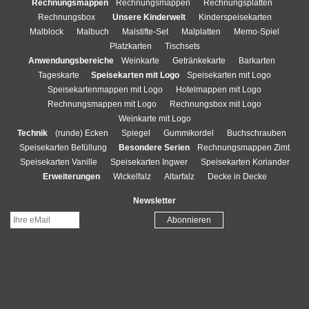
Rechnungsmappen
Rechnungsmappen
Rechnungsplatten
Rechnungsbox
Unsere Kinderwelt
Kinderspeisekarten
Malblock
Malbuch
Malstifte-Set
Malplatten
Memo-Spiel
Platzkarten
Tischsets
Anwendungsbereiche
Weinkarte
Getränkekarte
Barkarten
Tageskarte
Speisekarten mit Logo
Speisekarten mit Logo
Speisekartenmappen mit Logo
Hotelmappen mit Logo
Rechnungsmappen mit Logo
Rechnungsbox mit Logo
Weinkarte mit Logo
Technik
(runde) Ecken
Spiegel
Gummikordel
Buchschrauben
Speisekarten Befüllung
Besondere Serien
Rechnungsmappen Zimt
Speisekarten Vanille
Speisekarten Ingwer
Speisekarten Koriander
Erweiterungen
Wickelfalz
Altarfalz
Decke in Decke
Newsletter