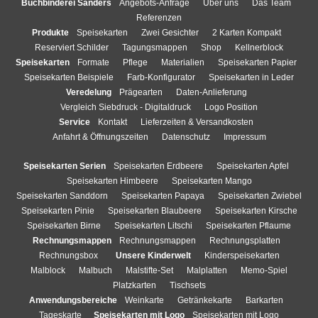
Buchbinderei Sanders
Angebots-Anfrage
Über uns
Das Team
Referenzen
Produkte
Speisekarten
Zwei Gesichter
2 Karten Kompakt
Reserviert Schilder
Tagungsmappen
Shop
Kellnerblock
Speisekarten
Formate
Pflege
Materialien
Speisekarten Papier
Speisekarten Beispiele
Farb-Konfigurator
Speisekarten in Leder
Veredelung
Prägearten
Daten-Anlieferung
Vergleich Siebdruck - Digitaldruck
Logo Position
Service
Kontakt
Lieferzeiten & Versandkosten
Anfahrt & Öffnungszeiten
Datenschutz
Impressum
Speisekarten Serien
Speisekarten Erdbeere
Speisekarten Apfel
Speisekarten Himbeere
Speisekarten Mango
Speisekarten Sanddorn
Speisekarten Papaya
Speisekarten Zwiebel
Speisekarten Pinie
Speisekarten Blaubeere
Speisekarten Kirsche
Speisekarten Birne
Speisekarten Litschi
Speisekarten Pflaume
Rechnungsmappen
Rechnungsmappen
Rechnungsplatten
Rechnungsbox
Unsere Kinderwelt
Kinderspeisekarten
Malblock
Malbuch
Malstifte-Set
Malplatten
Memo-Spiel
Platzkarten
Tischsets
Anwendungsbereiche
Weinkarte
Getränkekarte
Barkarten
Tageskarte
Speisekarten mit Logo
Speisekarten mit Logo