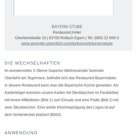
BAYERN STUBE
Restaurant,Hotel
Überfahrtstraße 10 | 83700 Rottach-Egern | Tel: (080) 22 669-0
www.seehotel-ueberfahrt.com/de/kulinarik/bayernstube
DIE WECHSELHAFTEN
Im wundervollen 5-Sterne-Superior-Wellnesshotel Seehotel
Überfahrt am Tegernsee, befindet sich das Restaurant Bayernstube.
In diesem Restaurant kann man die Bayerische Küche genießen. Als
Kartenträger kommen unsere Karten mit Stecktaschen im Parallelfalz
mit einem Mittelteilen (Bild 1) zum Einsatz und eine Platte (Bild 2) mit
zwei Stecktaschen. Eine weiße Klischeeprägung des Logos ist auf
dem Vorderdeckel platziert (Bild3).
ANWENDUNG