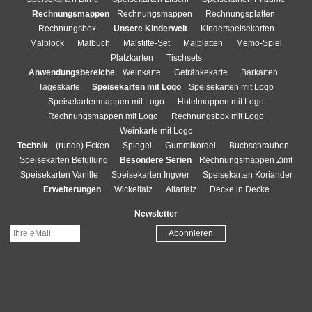
Rechnungsmappen
Rechnungsmappen
Rechnungsplatten
Rechnungsbox
Unsere Kinderwelt
Kinderspeisekarten
Malblock
Malbuch
Malstifte-Set
Malplatten
Memo-Spiel
Platzkarten
Tischsets
Anwendungsbereiche
Weinkarte
Getränkekarte
Barkarten
Tageskarte
Speisekarten mit Logo
Speisekarten mit Logo
Speisekartenmappen mit Logo
Hotelmappen mit Logo
Rechnungsmappen mit Logo
Rechnungsbox mit Logo
Weinkarte mit Logo
Technik
(runde) Ecken
Spiegel
Gummikordel
Buchschrauben
Speisekarten Befüllung
Besondere Serien
Rechnungsmappen Zimt
Speisekarten Vanille
Speisekarten Ingwer
Speisekarten Koriander
Erweiterungen
Wickelfalz
Altarfalz
Decke in Decke
Newsletter