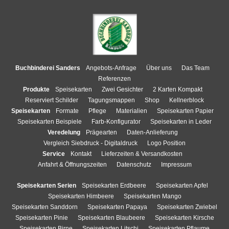
Buchbinderei Sanders
Angebots-Anfrage
Über uns
Das Team
Referenzen
Produkte
Speisekarten
Zwei Gesichter
2 Karten Kompakt
Reserviert Schilder
Tagungsmappen
Shop
Kellnerblock
Speisekarten
Formate
Pflege
Materialien
Speisekarten Papier
Speisekarten Beispiele
Farb-Konfigurator
Speisekarten in Leder
Veredelung
Prägearten
Daten-Anlieferung
Vergleich Siebdruck - Digitaldruck
Logo Position
Service
Kontakt
Lieferzeiten & Versandkosten
Anfahrt & Öffnungszeiten
Datenschutz
Impressum
Speisekarten Serien
Speisekarten Erdbeere
Speisekarten Apfel
Speisekarten Himbeere
Speisekarten Mango
Speisekarten Sanddorn
Speisekarten Papaya
Speisekarten Zwiebel
Speisekarten Pinie
Speisekarten Blaubeere
Speisekarten Kirsche
Speisekarten Birne
Speisekarten Litschi
Speisekarten Pflaume